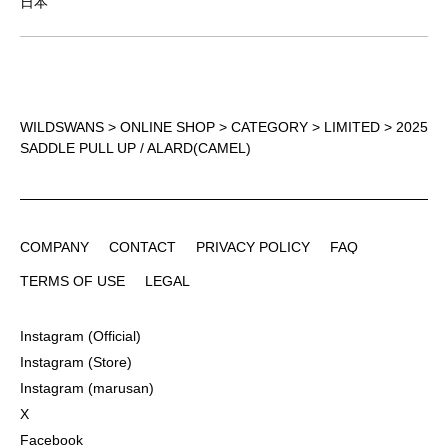
日本
WILDSWANS
>
ONLINE SHOP
>
CATEGORY
>
LIMITED
> 2025
SADDLE PULL UP / ALARD(CAMEL)
COMPANY
CONTACT
PRIVACY POLICY
FAQ
COMPANY
CONTACT
PRIVACY POLICY
FAQ
TERMS OF USE
LEGAL
TERMS OF USE
LEGAL
Instagram (Official)
Instagram (Official)
Instagram (Store)
Instagram (Store)
Instagram (marusan)
Instagram (marusan)
X
X
Facebook