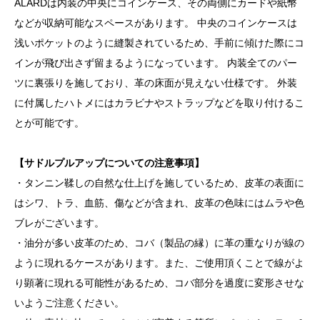
ALARDは内装の中央にコインケース、その両側にカードや紙幣
などが収納可能なスペースがあります。 中央のコインケースは
浅いポケットのように縫製されているため、手前に傾けた際にコ
インが飛び出さず留まるようになっています。 内装全てのパー
ツに裏張りを施しており、革の床面が見えない仕様です。 外装
に付属したハトメにはカラビナやストラップなどを取り付けるこ
とが可能です。
【サドルプルアップについての注意事項】
・タンニン鞣しの自然な仕上げを施しているため、皮革の表面に
はシワ、トラ、血筋、傷などが含まれ、皮革の色味にはムラや色
ブレがございます。
・油分が多い皮革のため、コバ（製品の縁）に革の重なりが線の
ように現れるケースがあります。また、ご使用頂くことで線がよ
り顕著に現れる可能性があるため、コバ部分を過度に変形させな
いようご注意ください。