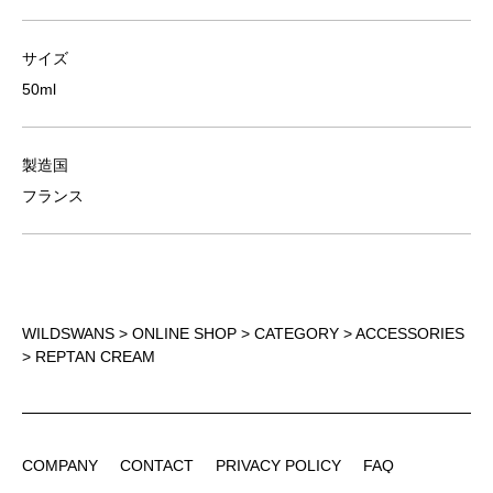
サイズ
50ml
製造国
フランス
WILDSWANS
>
ONLINE SHOP
>
CATEGORY
>
ACCESSORIES
> REPTAN CREAM
COMPANY
CONTACT
PRIVACY POLICY
FAQ
COMPANY
CONTACT
PRIVACY POLICY
FAQ