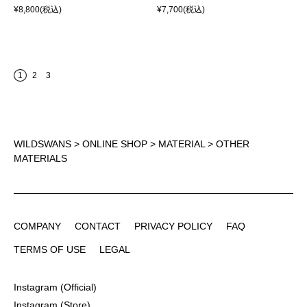
¥8,800
(税込)
¥7,700
(税込)
1
2
3
WILDSWANS
>
ONLINE SHOP
>
MATERIAL
> OTHER
MATERIALS
COMPANY
CONTACT
PRIVACY POLICY
FAQ
COMPANY
CONTACT
PRIVACY POLICY
FAQ
TERMS OF USE
LEGAL
TERMS OF USE
LEGAL
Instagram (Official)
Instagram (Official)
Instagram (Store)