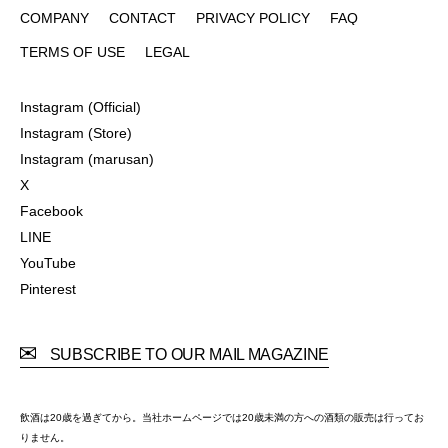
COMPANY
CONTACT
PRIVACY POLICY
FAQ
COMPANY
CONTACT
PRIVACY POLICY
FAQ
TERMS OF USE
LEGAL
TERMS OF USE
LEGAL
Instagram (Official)
Instagram (Official)
Instagram (Store)
Instagram (Store)
Instagram (marusan)
Instagram (marusan)
X
X
Facebook
Facebook
LINE
LINE
YouTube
YouTube
Pinterest
Pinterest
SUBSCRIBE TO OUR MAIL MAGAZINE
飲酒は20歳を過ぎてから。当社ホームページでは20歳未満の方への酒類の販売は行ってお
りません。