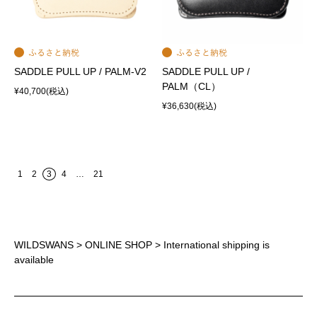
SADDLE PULL UP / PALM-V2
SADDLE PULL UP /
PALM（CL）
¥40,700
(税込)
¥36,630
(税込)
1
2
3
4
…
21
WILDSWANS
>
ONLINE SHOP
> International shipping is
available