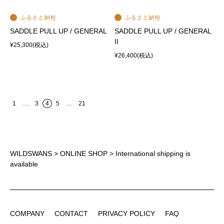
SADDLE PULL UP / GENERAL
SADDLE PULL UP / GENERAL
II
¥25,300
(税込)
¥26,400
(税込)
1
…
3
4
5
…
21
WILDSWANS
>
ONLINE SHOP
> International shipping is
available
COMPANY
CONTACT
PRIVACY POLICY
FAQ
COMPANY
CONTACT
PRIVACY POLICY
FAQ