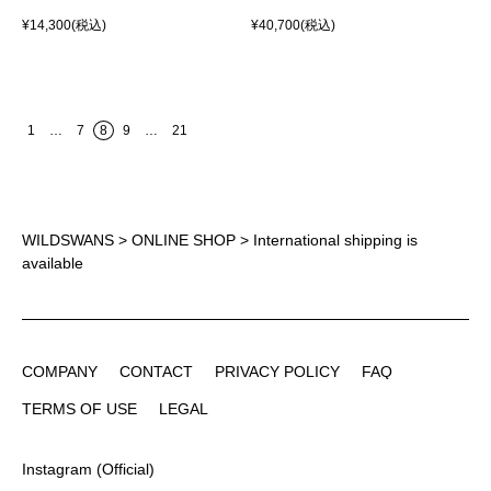
¥14,300
(税込)
¥40,700
(税込)
1
…
7
8
9
…
21
WILDSWANS
>
ONLINE SHOP
> International shipping is
available
COMPANY
CONTACT
PRIVACY POLICY
FAQ
COMPANY
CONTACT
PRIVACY POLICY
FAQ
TERMS OF USE
LEGAL
TERMS OF USE
LEGAL
Instagram (Official)
Instagram (Official)