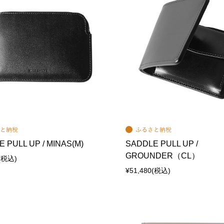
 PULL UP / MINAS(M)
SADDLE PULL UP /
GROUNDER（CL）
(税込)
¥51,480
(税込)