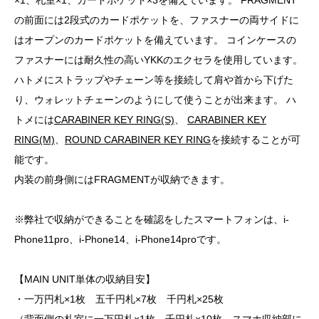
の前面には2段式のカードポケットを、ファスナーの両サイドに
はオープンのカードポケットを備えています。 コインケースの
ファスナーには耐久性の高いYKKのエクセラを使用しています。
ハトメにストラップやチェーン等を接続して肩や首から下げた
り、ウォレットチェーンのようにして使うことが出来ます。 ハ
トメには
CARABINER KEY RING(S)
、
CARABINER KEY
RING(M)
、
ROUND CARABINER KEY RING
を接続することが可
能です。
内装の前身側にはFRAGMENTが収納できます。
※弊社で収納ができることを確認をしたスマートフォンは、i-
Phone11pro、i-Phone14、i-Phone14proです。
【MAIN UNIT単体の収納目安】
・一万円札×1枚 五千円札×7枚 千円札×25枚
（背面側の札室に一万円札×1枚 千円札×10枚、スマホ収納部に