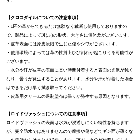
【クロコダイルについての注意事項】
・1匹の革からできるだけ無駄なく裁断し使用しておりますの
で、製品によって斑(ふ)の形状、大きさに個体差がございます。
・皮革表面には原皮段階で生じた傷やシワがございます。
・使用環境によっては革の性質上ひび割れが起こりうる可能性が
ございます。
・水分や汗が皮革の表面に長い時間付着すると表面の光沢が鈍く
なり、曇りが発生することがあります。水分や汗が付着した場合
はできるだけ早く拭き取ってください。
・皮革用クリームの過剰塗布は曇りが発生する原因となります。
【ロイドヴァッシュについての注意事項】
ロイドヴァッシュの表面は水気が浸透しにくい特性を持ちます
が、完全防水ではありませんので摩擦や傷などでギン面が薄くな
った箇所からは水分が浸透します。万が一水分が付着してしまっ