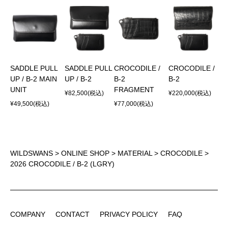
SADDLE PULL
SADDLE PULL
CROCODILE /
CROCODILE /
UP / B-2 MAIN
UP / B-2
B-2
B-2
UNIT
FRAGMENT
¥82,500
(税込)
¥220,000
(税込)
¥49,500
(税込)
¥77,000
(税込)
WILDSWANS
>
ONLINE SHOP
>
MATERIAL
>
CROCODILE
>
2026 CROCODILE / B-2 (LGRY)
COMPANY
CONTACT
PRIVACY POLICY
FAQ
COMPANY
CONTACT
PRIVACY POLICY
FAQ