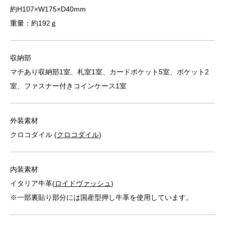
約H107×W175×D40mm
重量：約192ｇ
収納部
マチあり収納部1室、札室1室、カードポケット5室、ポケット2
室、ファスナー付きコインケース1室
外装素材
クロコダイル (
クロコダイル
)
内装素材
イタリア牛革(
ロイドヴァッシュ
)
※一部裏貼り部分には国産型押し牛革を使用しています。