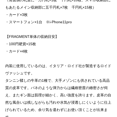
もあたるメイン収納部に五千円札×7枚 千円札×15枚）
・カード×3枚
・スマートフォン×1台 ※i-Phone11pro
【FRAGMENT単体の収納目安】
・100円硬貨×15枚
・カード×4枚
内装に使用しているのは、イタリア・ロイド社が製造するロイド
ヴァッシュです。
タンニン鞣しの牛革の1種で、大手メゾンにも供されている高品
質の皮革です。バネのような弾力からは繊維密度の緻密さが伺
え、またギン面は肌理が細かく、高い強度を誇ります。皮革の自
然な風合いは残しながらも汚れや水気が浸透しにくいように仕上
げられているため、余り気を遣わずにお使い頂くことが出来ま
す。