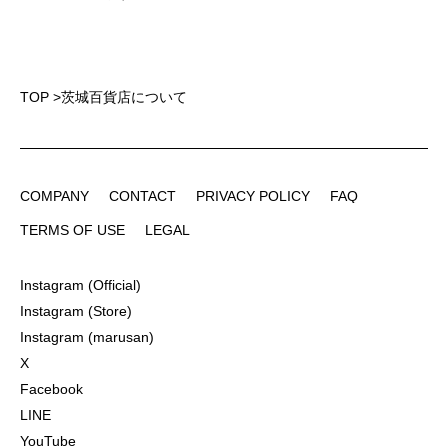
TOP
>
茨城百貨店について
COMPANY
CONTACT
PRIVACY POLICY
FAQ
COMPANY
CONTACT
PRIVACY POLICY
FAQ
TERMS OF USE
LEGAL
TERMS OF USE
LEGAL
Instagram (Official)
Instagram (Official)
Instagram (Store)
Instagram (Store)
Instagram (marusan)
Instagram (marusan)
X
X
Facebook
Facebook
LINE
LINE
YouTube