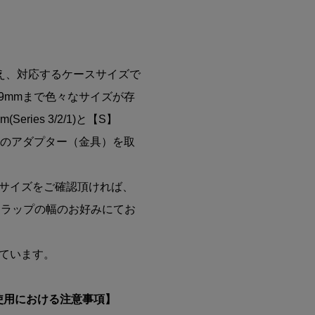
え、対応するケースサイズで
9mmまで色々なサイズが存
eries 3/2/1)と【S】
に分けて2種のアダプター（金具）を取
ースサイズをご確認頂ければ、
トラップの幅のお好みにてお
れています。
購入・ご使用における注意事項】