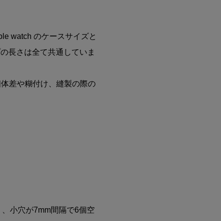
apple watch のケースサイズと
プの長さは全て共通していま
個体差や糊付け、縫製の際の
。
、小穴が7mm間隔で6個空