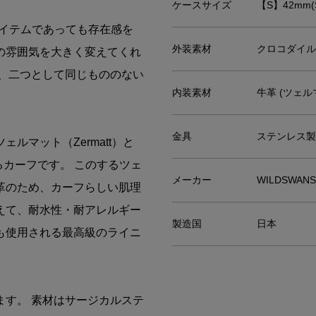
ケースサイズ
【S】42mm(Se
なアイテムであっても存在感を
外装素材
クロコダイル 
の雰囲気を大きく変えてくれ
で、二つとして同じもののない
内装素材
牛革 (ツェル
金具
ステンレス製
ルマット（Zermatt）と
るカーフです。 このするツェ
メーカー
WILDSWA
革のため、カーフらしい肌理
えて、耐水性・耐アレルギー
製造国
日本
も使用される最高級のライニ
ます。 素材はサージカルステ