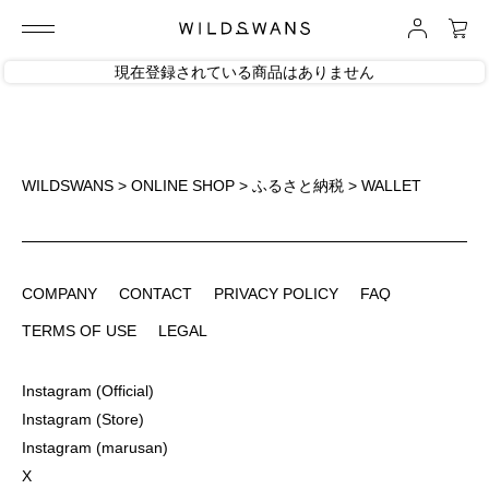
現在登録されている商品はありません
WILDSWANS
>
ONLINE SHOP
>
ふるさと納税
> WALLET
COMPANY
CONTACT
PRIVACY POLICY
FAQ
COMPANY
CONTACT
PRIVACY POLICY
FAQ
TERMS OF USE
LEGAL
TERMS OF USE
LEGAL
Instagram (Official)
Instagram (Official)
Instagram (Store)
Instagram (Store)
Instagram (marusan)
Instagram (marusan)
X