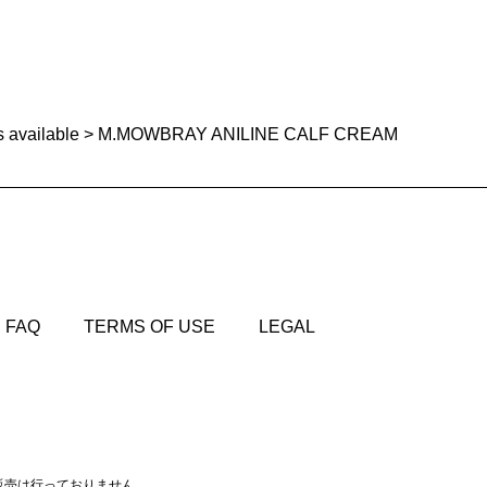
s available
> M.MOWBRAY ANILINE CALF CREAM
FAQ
TERMS OF USE
LEGAL
FAQ
TERMS OF USE
LEGAL
販売は行っておりません。