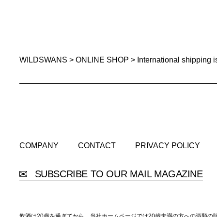
WILDSWANS
>
ONLINE SHOP
>
International shipping i
COMPANY
CONTACT
PRIVACY POLICY
COMPANY
CONTACT
PRIVACY POLICY
SUBSCRIBE TO OUR MAIL MAGAZINE
飲酒は20歳を過ぎてから。当社ホームページでは20歳未満の方への酒類の