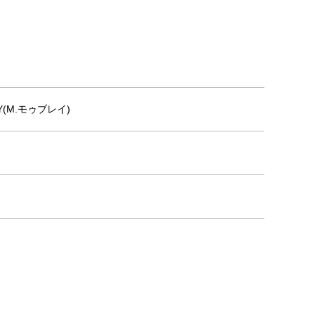
Y(M.モゥブレイ)