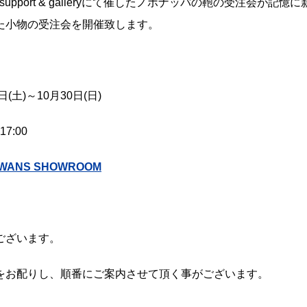
pport & gallery
にて催したノボナッパの鞄の受注会が記憶に
た小物の受注会を開催致します。
日
(
土
)
～
10
月
30
日
(
日
)
17:00
SWANS SHOWROOM
ございます。
をお配りし、順番にご案内させて頂く事がございます。