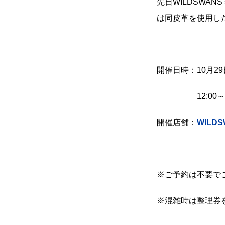
先日
WILDSWANS su
は同皮革を使用し
開催日時：
10
月
29
12:00
～
開催店舗：
WILD
※ご予約は不要で
※混雑時は整理券