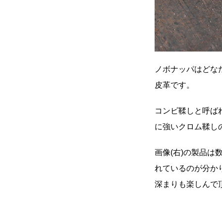
ノボナッパはどな
皮革です。
コンビ鞣しと呼ば
に強いクロム鞣し
画像
(
右
)
の製品は
れているのが分か
深まりも楽しんで