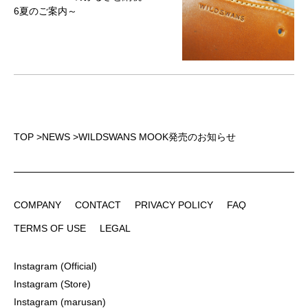
6夏のご案内～
TOP
>
NEWS
>
WILDSWANS MOOK発売のお知らせ
COMPANY
CONTACT
PRIVACY POLICY
FAQ
COMPANY
CONTACT
PRIVACY POLICY
FAQ
TERMS OF USE
LEGAL
TERMS OF USE
LEGAL
Instagram (Official)
Instagram (Official)
Instagram (Store)
Instagram (Store)
Instagram (marusan)