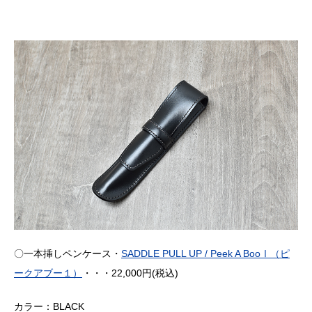
〇一本挿しペンケース・
SADDLE PULL UP / Peek A BooⅠ（ピ
ークアブー１）
・・・22,000円(税込)
カラー：BLACK