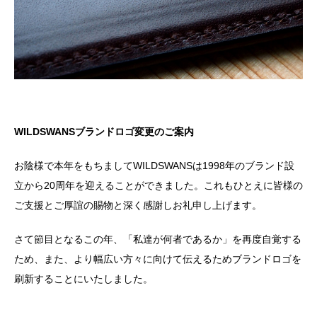
WILDSWANSブランドロゴ変更のご案内
お陰様で本年をもちまして
WILDSWANS
は
1998
年のブランド設
立から
20
周年を迎えることができました。これもひとえに皆様の
ご支援とご厚誼の賜物と深く感謝しお礼申し上げます。
さて節目となるこの年、「私達が何者であるか」を再度自覚する
ため、また、より幅広い方々に向けて伝えるためブランドロゴを
刷新することにいたしました。