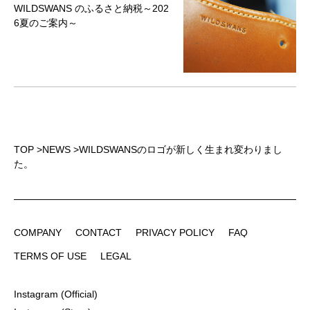
WILDSWANS のふるさと納税～202
6夏のご案内～
TOP
>
NEWS
>
WILDSWANSのロゴが新しく生まれ変わりまし
た。
COMPANY
CONTACT
PRIVACY POLICY
FAQ
COMPANY
CONTACT
PRIVACY POLICY
FAQ
TERMS OF USE
LEGAL
TERMS OF USE
LEGAL
Instagram (Official)
Instagram (Official)