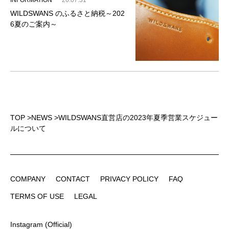
INFORMATION
26.07.31
WILDSWANS のふるさと納税～202
6夏のご案内～
TOP
>
NEWS
>
WILDSWANS直営店の2023年夏季営業スケジュー
ルについて
COMPANY
CONTACT
PRIVACY POLICY
FAQ
COMPANY
CONTACT
PRIVACY POLICY
FAQ
TERMS OF USE
LEGAL
TERMS OF USE
LEGAL
Instagram (Official)