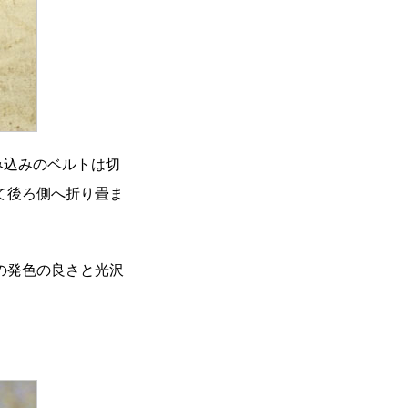
み込みのベルトは切
て後ろ側へ折り畳ま
の発色の良さと光沢