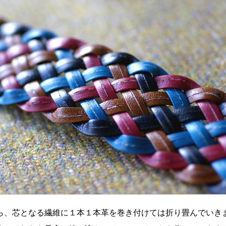
ら、芯となる繊維に１本１本革を巻き付けては折り畳んでいき