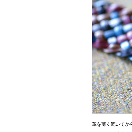
革を薄く漉いてか