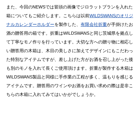
また、今回の
NEWS
では冒頭の画像でジロラットブランを入れた
箱についてもご紹介します。こちらは以前
WILDSWANS
のオリジ
ナルカレンダーホルダー
を製作した、
有限会社折重
が手掛けたお
酒の贈答用の箱です。折重は
WILDSWANS
と同じ茨城県を拠点し
て丁寧なモノ作りを行っています。大切な方への贈り物に相応し
い贈答用の木箱は、木目の美しさに加えてデザインにもこだわっ
た特別なアイテムですが、差し上げた方がお酒を召し上がった後
も別のモノを入れて長くご使用頂けます。折重が製作する木箱は
WILDSWANS製品と同様に手作業の工程が多く、温もりを感じる
アイテムです。贈答用のワインやお酒をお買い求めの際は是非こ
ちらの木箱に入れてみてはいかがでしょうか。