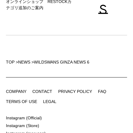
オンラインショップ RESTOCKカ
テゴリ追加のご案内
TOP
>
NEWS
>
WILDSWANS GINZA NEWS 6
COMPANY
CONTACT
PRIVACY POLICY
FAQ
COMPANY
CONTACT
PRIVACY POLICY
FAQ
TERMS OF USE
LEGAL
TERMS OF USE
LEGAL
Instagram (Official)
Instagram (Official)
Instagram (Store)
Instagram (Store)