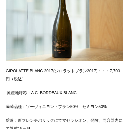
GIROLATTE BLANC 2017(
ジロラットブラン
2017)
・・・
7,700
円（税込）
原産地呼称：
A.C. BORDEAUX BLANC
葡萄品種：ソーヴィニヨン・ブラン
50%
セミヨン
50%
醸造：新フレンチバリックにてマセラシオン、発酵、同容器内に
て熟成
18
ヶ月