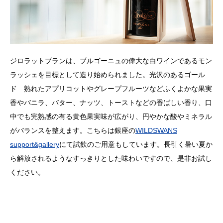
ジロラットブランは、ブルゴーニュの偉大な白ワインであるモン
ラッシェを目標として造り始められました。光沢のあるゴール
ド 熟れたアプリコットやグレープフルーツなどふくよかな果実
香やバニラ、バター、ナッツ、トーストなどの香ばしい香り、口
中でも完熟感の有る黄色果実味が広がり、円やかな酸やミネラル
がバランスを整えます。こちらは銀座の
WILDSWANS
support&gallery
にて試飲のご用意もしています。長引く暑い夏か
ら解放されるようなすっきりとした味わいですので、是非お試し
ください。