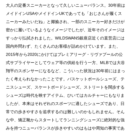
大人の定番スニーカーとなって久しいニューバランス。
30
年前は
メイドイン
USA
やメイドイン
UK
であっても「おじさんが履くス
ニーカーみたいだね」と揶揄され、一部のスニーカー好きだけが
密かに履いているようなイメージでしたが、近年そのイメージは
すっかり払拭されました。
WILDSWANS
銀座店近くの直営店には
国内外問わず、たくさんのお客様が詰めかけています。また、
2015
年から
2020
にかけてはプレミアリーグ・リヴァプールの公
式サプライヤーとしてウェア等の供給を行う一方、
MLB
では大谷
翔平のスポンサーになるなど、こういった状況は
30
年前にはまっ
たく考えられなかったことです。バスケットボールシューズ、テ
ニスシューズ、スケートボードシューズ。ストリートを闊歩する
シューズは時代を映すアイテム、ひいてはカルチャーにもなりま
したが、本来はそれぞれのスポーツに適したシューズであり、日
常での歩きやすさを追求するのは難しいのかもしれません。そん
な中、矯正靴からスタートしてランニングシューズに絶対的な強
みを持つニューバランスが歩きやすいのはもはや周知の事実であ