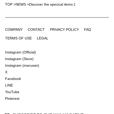
TOP
>
NEWS
>
Discover the specical items１
COMPANY
CONTACT
PRIVACY POLICY
FAQ
COMPANY
CONTACT
PRIVACY POLICY
FAQ
TERMS OF USE
LEGAL
TERMS OF USE
LEGAL
Instagram (Official)
Instagram (Official)
Instagram (Store)
Instagram (Store)
Instagram (marusan)
Instagram (marusan)
X
X
Facebook
Facebook
LINE
LINE
YouTube
YouTube
Pinterest
Pinterest