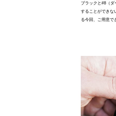
ブラックと#8（
することができな
る今回、ご用意で