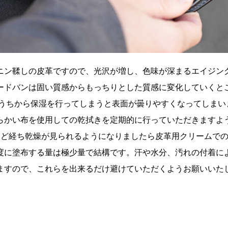
ニン鞣しの皮革ですので、光沢が増し、色味が深まるエイジン
ードバンは固い質感からもっちりとした質感に変化していくと
るうちから保湿を行ってしまうと表面が曇りやすくなってしまい
らかい布を使用しての乾拭きを定期的に行っていただきますよ
ほど経ち乾燥が見られるようになりましたら皮革用クリームで
度に塗布する量は極少量で結構です。汗や水分、汚れの付着に
ますので、これらを出来るだけ避けていただくようお願いいた