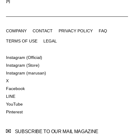
内
COMPANY
CONTACT
PRIVACY POLICY
FAQ
COMPANY
CONTACT
PRIVACY POLICY
FAQ
TERMS OF USE
LEGAL
TERMS OF USE
LEGAL
Instagram (Official)
Instagram (Official)
Instagram (Store)
Instagram (Store)
Instagram (marusan)
Instagram (marusan)
X
X
Facebook
Facebook
LINE
LINE
YouTube
YouTube
Pinterest
Pinterest
SUBSCRIBE TO OUR MAIL MAGAZINE