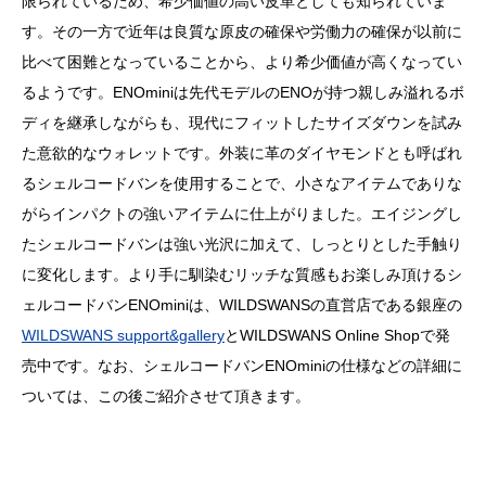
限られているため、希少価値の高い皮革としても知られていま
す。その一方で近年は良質な原皮の確保や労働力の確保が以前に
比べて困難となっていることから、より希少価値が高くなってい
るようです。ENOminiは先代モデルのENOが持つ親しみ溢れるボ
ディを継承しながらも、現代にフィットしたサイズダウンを試み
た意欲的なウォレットです。外装に革のダイヤモンドとも呼ばれ
るシェルコードバンを使用することで、小さなアイテムでありな
がらインパクトの強いアイテムに仕上がりました。エイジングし
たシェルコードバンは強い光沢に加えて、しっとりとした手触り
に変化します。より手に馴染むリッチな質感もお楽しみ頂けるシ
ェルコードバンENOminiは、WILDSWANSの直営店である銀座の
WILDSWANS support&gallery
とWILDSWANS Online Shopで発
売中です。なお、シェルコードバンENOminiの仕様などの詳細に
ついては、この後ご紹介させて頂きます。