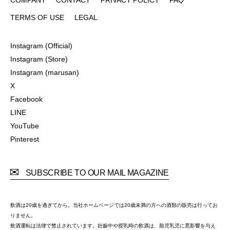
COMPANY
CONTACT
PRIVACY POLICY
FAQ
TERMS OF USE
LEGAL
TERMS OF USE
LEGAL
Instagram (Official)
Instagram (Official)
Instagram (Store)
Instagram (Store)
Instagram (marusan)
Instagram (marusan)
X
X
Facebook
Facebook
LINE
LINE
YouTube
YouTube
Pinterest
Pinterest
SUBSCRIBE TO OUR MAIL MAGAZINE
飲酒は20歳を過ぎてから。当社ホームページでは20歳未満の方への酒類の販売は行ってお
りません。
飲酒運転は法律で禁止されています。妊娠中や授乳時の飲酒は、胎児乳児に悪影響を与え