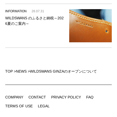
INFORMATION
26.07.31
WILDSWANS のふるさと納税～202
6夏のご案内～
TOP
>
NEWS
>
WILDSWANS GINZAのオープンについて
COMPANY
CONTACT
PRIVACY POLICY
FAQ
COMPANY
CONTACT
PRIVACY POLICY
FAQ
TERMS OF USE
LEGAL
TERMS OF USE
LEGAL