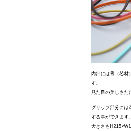
内部には骨（芯材
す。
見た目の美しさだ
グリップ部分には
する事ができます
大きさも
H215×W