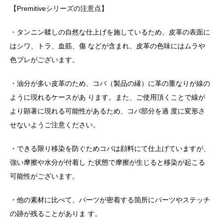
【Premitiveシリーズの注意点】
・タンニン鞣しの自然な仕上げを施しているため、皮革の表面に
はシワ、トラ、血筋、傷 などが含まれ、皮革の色味にはムラや
色ブレがございます。
・油分が多い皮革のため、コバ（製品の縁）に革の重なりが線の
ように現れるケースがあ ります。また、ご使用頂くことで線が
より顕著に現れる可能性があるため、コバ部分を過 度に変形さ
せないようご注意ください。
・できる限り移染を防ぐためコバは顔料にて仕上げていますが、
強い摩擦や水分が付着し た状態で摩擦が生じると移染が起こる
可能性がございます。
・他の素材に比べて、パーツが密着する箇所にパーツやステッチ
の跡が残ることがありま す。