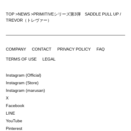
TOP
>
NEWS
>
PRIMITIVEシリーズ第3弾 SADDLE PULL UP /
TREVOR（トレヴァー）
COMPANY
CONTACT
PRIVACY POLICY
FAQ
COMPANY
CONTACT
PRIVACY POLICY
FAQ
TERMS OF USE
LEGAL
TERMS OF USE
LEGAL
Instagram (Official)
Instagram (Official)
Instagram (Store)
Instagram (Store)
Instagram (marusan)
Instagram (marusan)
X
X
Facebook
Facebook
LINE
LINE
YouTube
YouTube
Pinterest