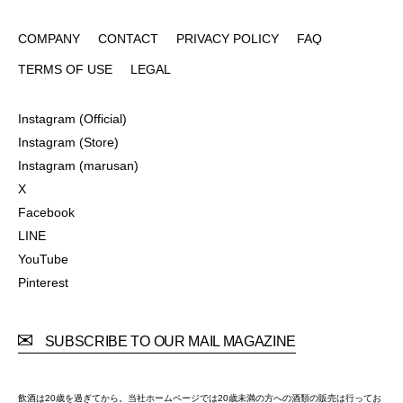
COMPANY
CONTACT
PRIVACY POLICY
FAQ
COMPANY
CONTACT
PRIVACY POLICY
FAQ
TERMS OF USE
LEGAL
TERMS OF USE
LEGAL
Instagram (Official)
Instagram (Official)
Instagram (Store)
Instagram (Store)
Instagram (marusan)
Instagram (marusan)
X
X
Facebook
Facebook
LINE
LINE
YouTube
YouTube
Pinterest
Pinterest
SUBSCRIBE TO OUR MAIL MAGAZINE
飲酒は20歳を過ぎてから。当社ホームページでは20歳未満の方への酒類の販売は行ってお