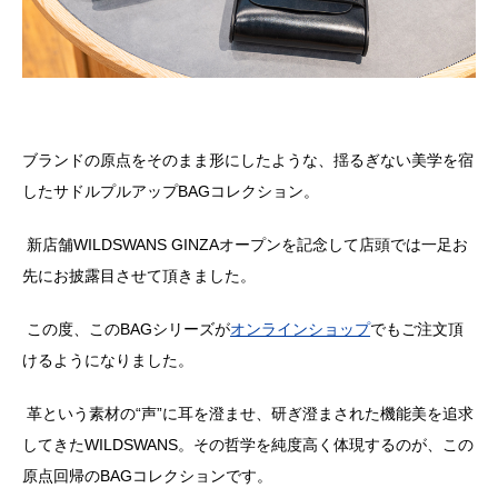
ブランドの原点をそのまま形にしたような、揺るぎない美学を宿
したサドルプルアップ
BAG
コレクション。
新店舗
WILDSWANS GINZA
オープンを記念して店頭では一足お
先にお披露目させて頂きました。
この度、この
BAG
シリーズが
オンラインショップ
でもご注文頂
けるようになりました。
革という素材の
“
声
”
に耳を澄ませ、研ぎ澄まされた機能美を追求
してきた
WILDSWANS
。その哲学を純度高く体現するのが、この
原点回帰の
BAG
コレクションです。