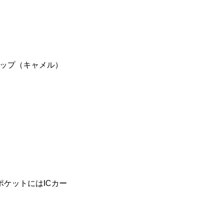
）
ルアップ（キャメル）
ケットにはICカー