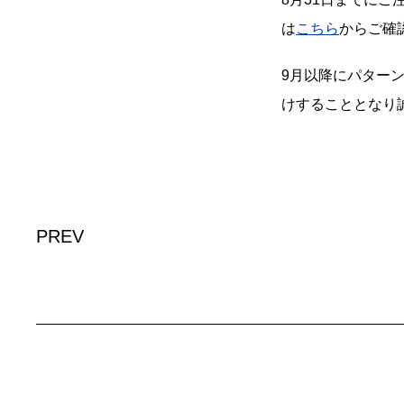
は
こちら
からご確
9月以降にパター
けすることとなり
PREV