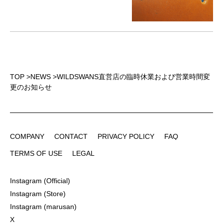
TOP
>
NEWS
>
WILDSWANS直営店の臨時休業および営業時間変
更のお知らせ
COMPANY
CONTACT
PRIVACY POLICY
FAQ
COMPANY
CONTACT
PRIVACY POLICY
FAQ
TERMS OF USE
LEGAL
TERMS OF USE
LEGAL
Instagram (Official)
Instagram (Official)
Instagram (Store)
Instagram (Store)
Instagram (marusan)
Instagram (marusan)
X