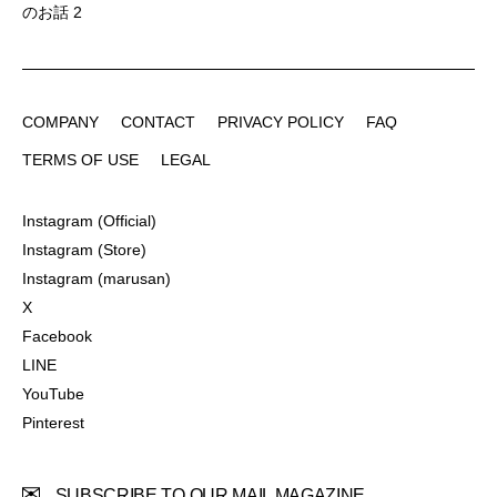
のお話 2
COMPANY
CONTACT
PRIVACY POLICY
FAQ
COMPANY
CONTACT
PRIVACY POLICY
FAQ
TERMS OF USE
LEGAL
TERMS OF USE
LEGAL
Instagram (Official)
Instagram (Official)
Instagram (Store)
Instagram (Store)
Instagram (marusan)
Instagram (marusan)
X
X
Facebook
Facebook
LINE
LINE
YouTube
YouTube
Pinterest
Pinterest
SUBSCRIBE TO OUR MAIL MAGAZINE