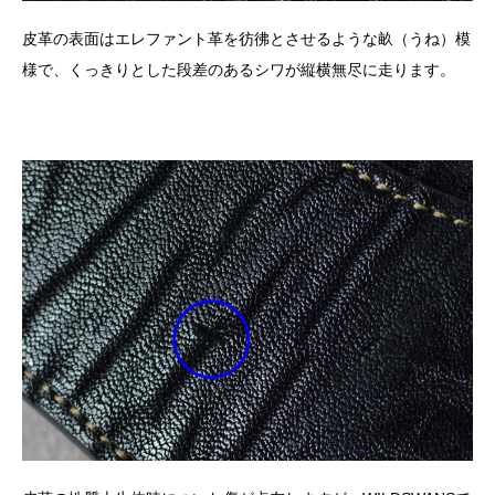
皮革の表面はエレファント革を彷彿とさせるような畝（うね）模
様で、くっきりとした段差のあるシワが縦横無尽に走ります。