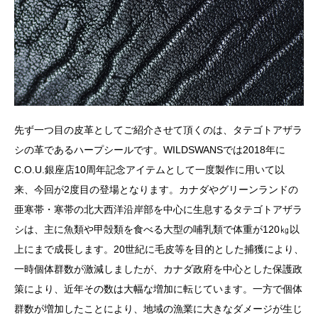
先ず一つ目の皮革としてご紹介させて頂くのは、タテゴトアザラ
シの革であるハープシールです。WILDSWANSでは2018年に
C.O.U.銀座店10周年記念アイテムとして一度製作に用いて以
来、今回が2度目の登場となります。カナダやグリーンランドの
亜寒帯・寒帯の北大西洋沿岸部を中心に生息するタテゴトアザラ
シは、主に魚類や甲殻類を食べる大型の哺乳類で体重が120㎏以
上にまで成長します。20世紀に毛皮等を目的とした捕獲により、
一時個体群数が激減しましたが、カナダ政府を中心とした保護政
策により、近年その数は大幅な増加に転じています。一方で個体
群数が増加したことにより、地域の漁業に大きなダメージが生じ