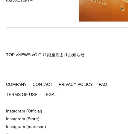
6夏のご案内～
TOP
>
NEWS
>
C.O.U.銀座店よりお知らせ
COMPANY
CONTACT
PRIVACY POLICY
FAQ
COMPANY
CONTACT
PRIVACY POLICY
FAQ
TERMS OF USE
LEGAL
TERMS OF USE
LEGAL
Instagram (Official)
Instagram (Official)
Instagram (Store)
Instagram (Store)
Instagram (marusan)
Instagram (marusan)