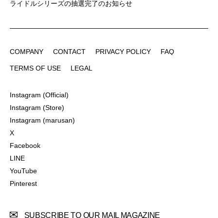
ライドルシリーズの抽選完了のお知らせ
COMPANY
CONTACT
PRIVACY POLICY
FAQ
COMPANY
CONTACT
PRIVACY POLICY
FAQ
TERMS OF USE
LEGAL
TERMS OF USE
LEGAL
Instagram (Official)
Instagram (Official)
Instagram (Store)
Instagram (Store)
Instagram (marusan)
Instagram (marusan)
X
X
Facebook
Facebook
LINE
LINE
YouTube
YouTube
Pinterest
Pinterest
SUBSCRIBE TO OUR MAIL MAGAZINE