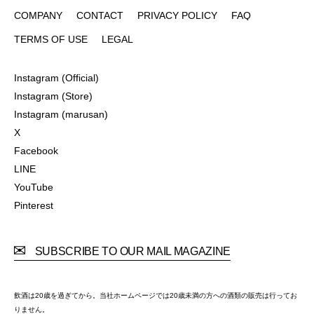
COMPANY
CONTACT
PRIVACY POLICY
FAQ
COMPANY
CONTACT
PRIVACY POLICY
FAQ
TERMS OF USE
LEGAL
TERMS OF USE
LEGAL
Instagram (Official)
Instagram (Official)
Instagram (Store)
Instagram (Store)
Instagram (marusan)
Instagram (marusan)
X
X
Facebook
Facebook
LINE
LINE
YouTube
YouTube
Pinterest
Pinterest
SUBSCRIBE TO OUR MAIL MAGAZINE
飲酒は20歳を過ぎてから。当社ホームページでは20歳未満の方への酒類の販売は行ってお
りません。