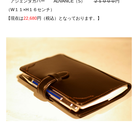
アジェンダカバー ADVANCE（S）
２１０００
円
（W１１×H１６センチ）
【現在は
22,680
円（税込）となっております。】