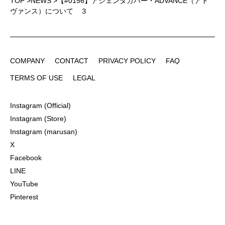
TOP
>
NEWS
>
【#0156】アジェンダカバー・ADVANCE（アド
ヴァンス）について ３
COMPANY
CONTACT
PRIVACY POLICY
FAQ
COMPANY
CONTACT
PRIVACY POLICY
FAQ
TERMS OF USE
LEGAL
TERMS OF USE
LEGAL
Instagram (Official)
Instagram (Official)
Instagram (Store)
Instagram (Store)
Instagram (marusan)
Instagram (marusan)
X
X
Facebook
Facebook
LINE
LINE
YouTube
YouTube
Pinterest
Pinterest