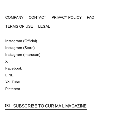
COMPANY
CONTACT
PRIVACY POLICY
FAQ
COMPANY
CONTACT
PRIVACY POLICY
FAQ
TERMS OF USE
LEGAL
TERMS OF USE
LEGAL
Instagram (Official)
Instagram (Official)
Instagram (Store)
Instagram (Store)
Instagram (marusan)
Instagram (marusan)
X
X
Facebook
Facebook
LINE
LINE
YouTube
YouTube
Pinterest
Pinterest
SUBSCRIBE TO OUR MAIL MAGAZINE