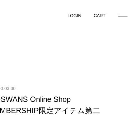
LOGIN
CART
LOGIN
CART
0.03.30
WANS Online Shop
MEMBERSHIP限定アイテム第二