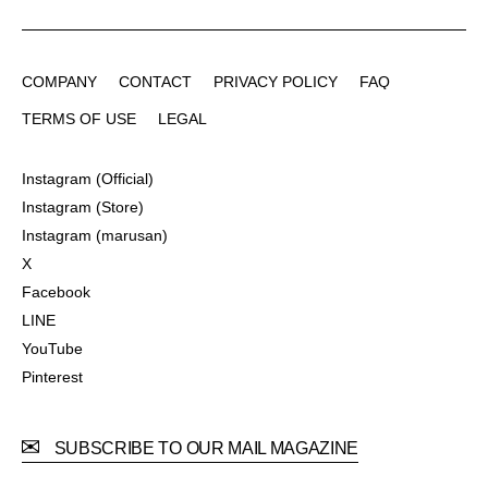
COMPANY
CONTACT
PRIVACY POLICY
FAQ
COMPANY
CONTACT
PRIVACY POLICY
FAQ
TERMS OF USE
LEGAL
TERMS OF USE
LEGAL
Instagram (Official)
Instagram (Official)
Instagram (Store)
Instagram (Store)
Instagram (marusan)
Instagram (marusan)
X
X
Facebook
Facebook
LINE
LINE
YouTube
YouTube
Pinterest
Pinterest
SUBSCRIBE TO OUR MAIL MAGAZINE