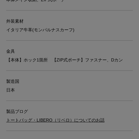
外装素材
イタリア牛革(モンパルナスカーフ)
金具
【本体】ホック1箇所 【ZIP式ポーチ】ファスナー、Dカン
製造国
日本
製品ブログ
トートバッグ・LIBERO（リベロ）についてのお話