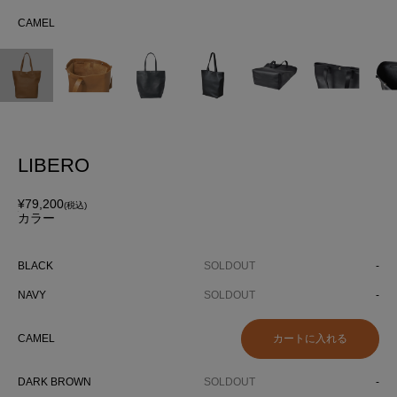
CAMEL
CA
LIBERO
¥79,200
(税込)
カラー
BLACK
SOLDOUT
-
NAVY
SOLDOUT
-
CAMEL
DARK BROWN
SOLDOUT
-