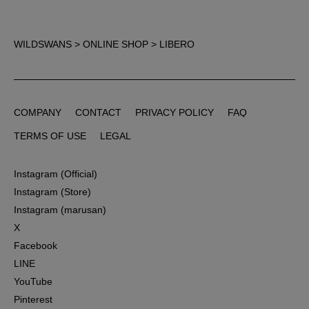
WILDSWANS
>
ONLINE SHOP
> LIBERO
COMPANY
CONTACT
PRIVACY POLICY
FAQ
COMPANY
CONTACT
PRIVACY POLICY
FAQ
TERMS OF USE
LEGAL
TERMS OF USE
LEGAL
Instagram (Official)
Instagram (Official)
Instagram (Store)
Instagram (Store)
Instagram (marusan)
Instagram (marusan)
X
X
Facebook
Facebook
LINE
LINE
YouTube
YouTube
Pinterest