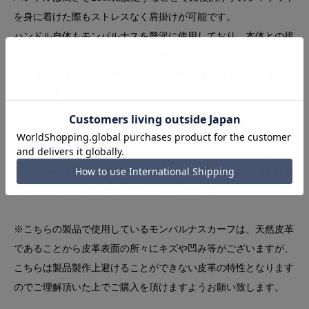
を身に着けた際もストレスなく肩掛けが可能です。
ハンドル自体もモンパルナスを贅沢に使用しており、本体との接
合ではハンドルを表側にのせて裏側に革を当ててボディを挟みな
がら縫製を施した、一枚革トートの製作で最も強度が高い取り付
け方を採用しました。
またLIBEROにはZIP式のポーチが付属しています。
細々したアイテムをまとめて収納できるこちらのポーチにはスト
ラップが取り付けられているため、本体のハンドルに括り付けて
トートバッグと一緒に持ち運ぶことが可能です。
※こちらの製品で使用しているモンパルナスカーフは、天然皮革
であることから皮革表面の所々にキズや凹み等がございますが、
こちらは製品製作上避けることができない皮革の特性となります
のでご理解頂いた上でご購入を頂けますようお願い致します。