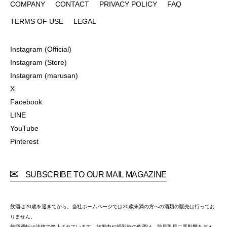
COMPANY
CONTACT
PRIVACY POLICY
FAQ
COMPANY
CONTACT
PRIVACY POLICY
FAQ
TERMS OF USE
LEGAL
TERMS OF USE
LEGAL
Instagram (Official)
Instagram (Official)
Instagram (Store)
Instagram (Store)
Instagram (marusan)
Instagram (marusan)
X
X
Facebook
Facebook
LINE
LINE
YouTube
YouTube
Pinterest
Pinterest
SUBSCRIBE TO OUR MAIL MAGAZINE
飲酒は20歳を過ぎてから。当社ホームページでは20歳未満の方への酒類の販売は行ってお
りません。
飲酒運転は法律で禁止されています。妊娠中や授乳時の飲酒は、胎児乳児に悪影響を与え