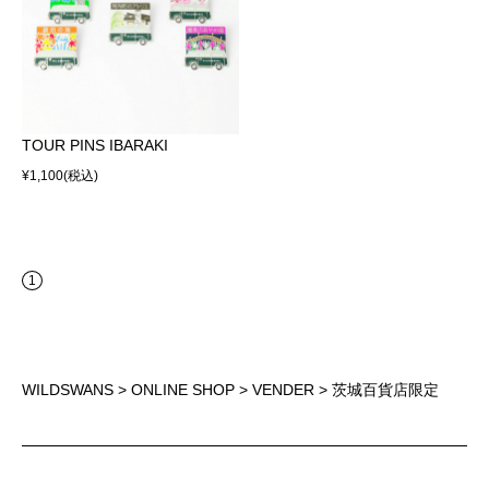
TOUR PINS IBARAKI
¥1,100
(税込)
1
WILDSWANS
>
ONLINE SHOP
>
VENDER
> 茨城百貨店限定