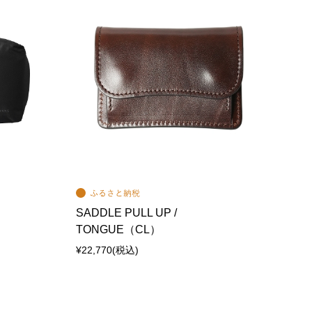
SADDLE PULL UP /
TONGUE（CL）
¥22,770
(税込)