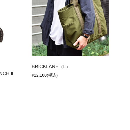
BRICKLANE（L）
CH II
¥12,100
(税込)