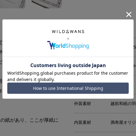
定し、研究し尽くした「原稿
メーカー
WILDSWA
OKAKI」です。
だわった満寿屋オリジナルの
サイズ
W105mm x 
用しております。
収納部
無地
年筆はもちろんのこと、水性
外装素材
越前和紙の羽
。
枚の紙があり、ここが厚紙に
内装素材
満寿屋オリジ