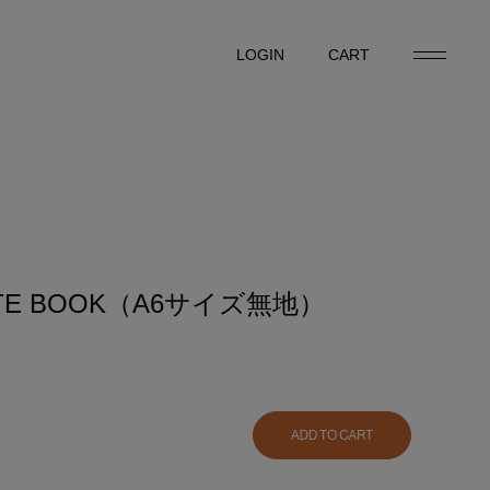
LOGIN
CART
LOGIN
CART
OTE BOOK（A6サイズ無地）