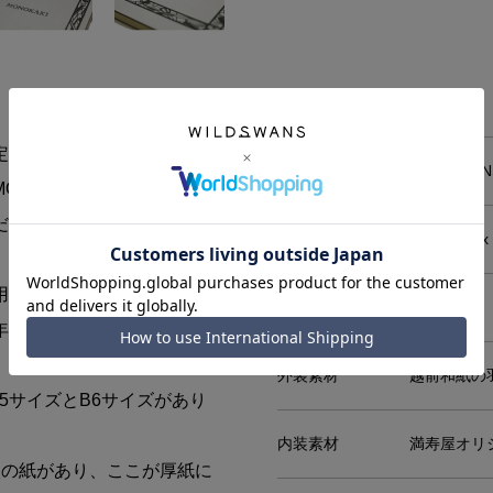
定し、研究し尽くした「原
メーカー
WILDSWA
NOKAKI」です。
だわった満寿屋オリジナル
サイズ
W128mm x
用しております。
収納部
無地
年筆はもちろんのこと、水
外装素材
越前和紙の
5サイズとB6サイズがあり
内装素材
満寿屋オリ
枚の紙があり、ここが厚紙に