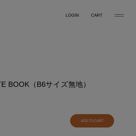
LOGIN
CART
LOGIN
CART
OTE BOOK（B6サイズ無地）