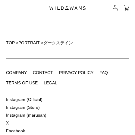
TOP
>
PORTRAIT
>
ダークステイン
COMPANY
CONTACT
PRIVACY POLICY
FAQ
COMPANY
CONTACT
PRIVACY POLICY
FAQ
TERMS OF USE
LEGAL
TERMS OF USE
LEGAL
Instagram (Official)
Instagram (Official)
Instagram (Store)
Instagram (Store)
Instagram (marusan)
Instagram (marusan)
X
X
Facebook