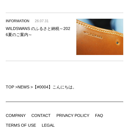
INFORMATION
26.07.31
WILDSWANS のふるさと納税～202
6夏のご案内～
TOP
>
NEWS
>
【#0004】こんにちは。
COMPANY
CONTACT
PRIVACY POLICY
FAQ
COMPANY
CONTACT
PRIVACY POLICY
FAQ
TERMS OF USE
LEGAL