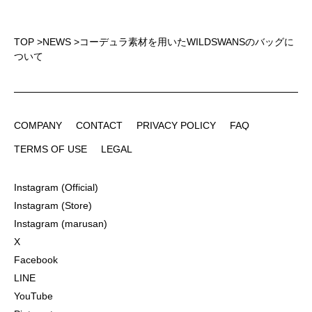
TOP
>
NEWS
>
コーデュラ素材を用いたWILDSWANSのバッグに
ついて
COMPANY
CONTACT
PRIVACY POLICY
FAQ
COMPANY
CONTACT
PRIVACY POLICY
FAQ
TERMS OF USE
LEGAL
TERMS OF USE
LEGAL
Instagram (Official)
Instagram (Official)
Instagram (Store)
Instagram (Store)
Instagram (marusan)
Instagram (marusan)
X
X
Facebook
Facebook
LINE
LINE
YouTube
YouTube