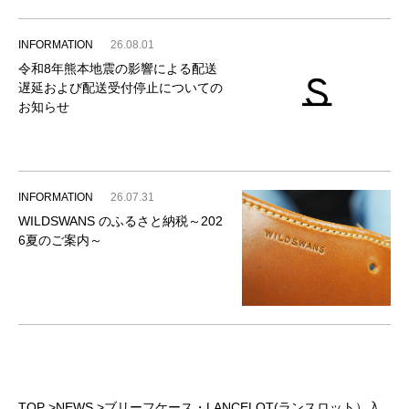
INFORMATION
26.08.01
令和8年熊本地震の影響による配送
遅延および配送受付停止についての
お知らせ
INFORMATION
26.07.31
WILDSWANS のふるさと納税～202
6夏のご案内～
TOP
>
NEWS
>
ブリーフケース・LANCELOT(ランスロット）入