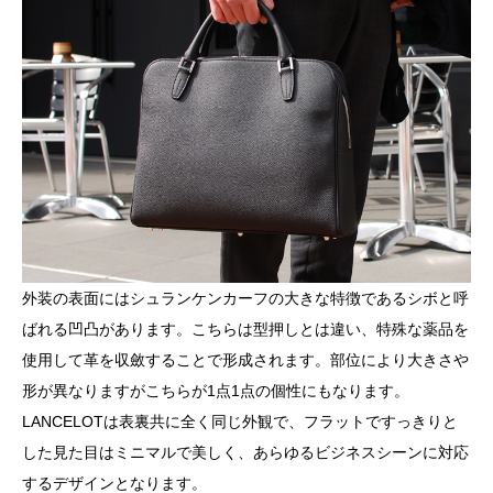
外装の表面にはシュランケンカーフの大きな特徴であるシボと呼
ばれる凹凸があります。こちらは型押しとは違い、特殊な薬品を
使用して革を収斂することで形成されます。部位により大きさや
形が異なりますがこちらが
1
点
1
点の個性にもなります。
LANCELOT
は表裏共に全く同じ外観で、フラットですっきりと
した見た目はミニマルで美しく、あらゆるビジネスシーンに対応
するデザインとなります。