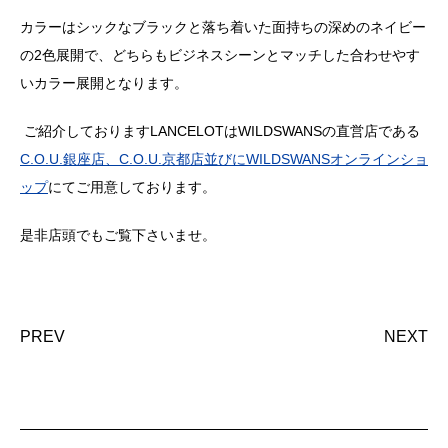
カラーはシックなブラックと落ち着いた面持ちの深めのネイビー
の
2
色展開で、どちらもビジネスシーンとマッチした合わせやす
いカラー展開となります。
ご紹介しております
LANCELOT
は
WILDSWANS
の直営店である
C.O.U.
銀座店、
C.O.U.
京都店並びに
WILDSWANS
オンラインショ
ップ
にてご用意しております。
是非店頭でもご覧下さいませ。
PREV
NEXT