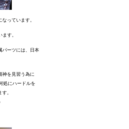
になっています。
います。
属パーツには、日本
精神を見習う為に
が何処にハードルを
ます。
）