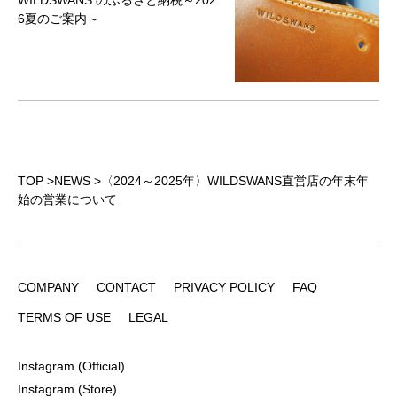
WILDSWANS のふるさと納税～202
6夏のご案内～
TOP
>
NEWS
>
〈2024～2025年〉WILDSWANS直営店の年末年
始の営業について
COMPANY
CONTACT
PRIVACY POLICY
FAQ
COMPANY
CONTACT
PRIVACY POLICY
FAQ
TERMS OF USE
LEGAL
TERMS OF USE
LEGAL
Instagram (Official)
Instagram (Official)
Instagram (Store)